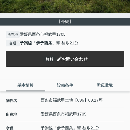
【外観】
愛媛県西条市福武甲1705
所在地
予讃線
「
伊予西条
」駅 徒歩21分
交通
お問い合わせ
無料
基本情報
設備条件
周辺環境
西条市福武甲土地【696】89.17坪
物件名
愛媛県
西条市
福武甲
1705
所在地
予讃線
「
伊予西条
」駅 徒歩21分
交通