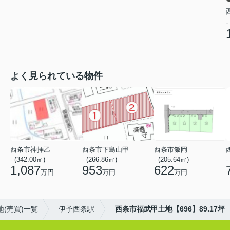
-
よく見られている物件
西条市神拝乙
西条市下島山甲
西条市飯岡
- (342.00㎡)
- (266.86㎡)
- (205.64㎡)
-
1,087
953
622
万円
万円
万円
(売買)一覧
伊予西条駅
西条市福武甲土地【696】89.17坪