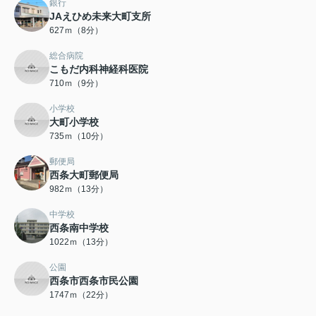
銀行
JAえひめ未来大町支所
627ｍ（8分）
総合病院
こもだ内科神経科医院
710ｍ（9分）
小学校
大町小学校
735ｍ（10分）
郵便局
西条大町郵便局
982ｍ（13分）
中学校
西条南中学校
1022ｍ（13分）
公園
西条市西条市民公園
1747ｍ（22分）