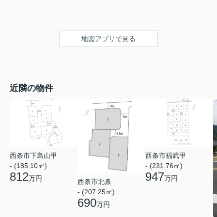
地図アプリで見る
近隣の物件
西条市下島山甲
西条市福武甲
- (185.10㎡)
- (231.76㎡)
812
947
万円
万円
西条市北条
- (207.25㎡)
690
万円