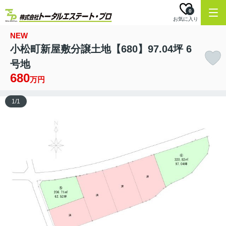
0
お気に入り
NEW
小松町新屋敷分譲土地【680】97.04坪 6
号地
680
万円
1
/
1