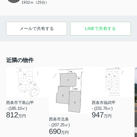
1932ｍ（25分）
メールで共有する
LINEで共有する
近隣の物件
西条市下島山甲
西条市福武甲
- (185.10㎡)
- (231.76㎡)
812
947
万円
万円
西条市北条
- (207.25㎡)
690
万円