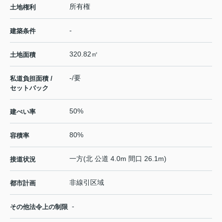
所有権
土地権利
-
建築条件
320.82㎡
土地面積
-/要
私道負担面積 /
セットバック
50%
建ぺい率
80%
容積率
一方(北 公道 4.0m 間口 26.1m)
接道状況
非線引区域
都市計画
-
その他法令上の制限