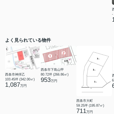
-
よく見られている物件
西条市下島山甲
西条市神拝乙
80.72坪 (266.86㎡)
953
103.45坪 (342.00㎡)
6
万円
1,087
万円
西条市大町
59.25坪 (195.87㎡)
711
万円