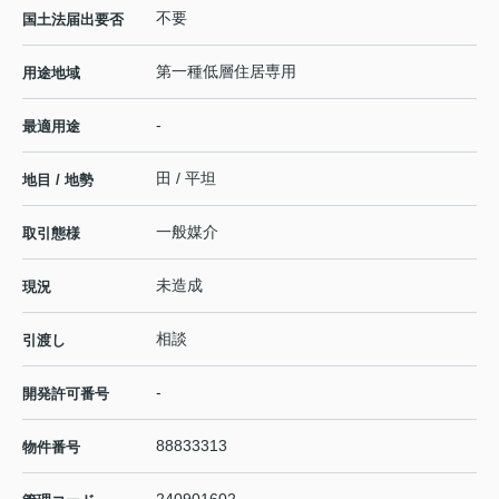
不要
国土法届出要否
第一種低層住居専用
用途地域
-
最適用途
田 / 平坦
地目 / 地勢
一般媒介
取引態様
未造成
現況
相談
引渡し
-
開発許可番号
88833313
物件番号