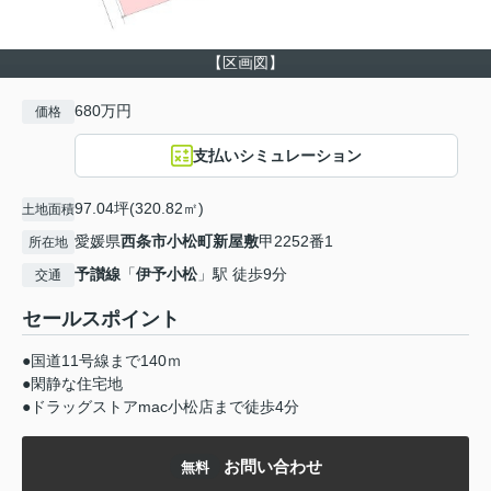
【区画図】
680万円
価格
支払いシミュレーション
97.04坪(320.82㎡)
土地面積
愛媛県
西条市
小松町新屋敷
甲2252番1
所在地
予讃線
「
伊予小松
」駅 徒歩9分
交通
セールスポイント
●国道11号線まで140ｍ
●閑静な住宅地
●ドラッグストアmac小松店まで徒歩4分
お問い合わせ
無料