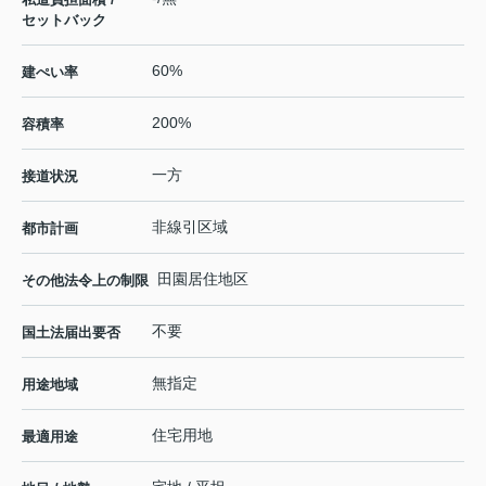
セットバック
60%
建ぺい率
200%
容積率
一方
接道状況
非線引区域
都市計画
田園居住地区
その他法令上の制限
不要
国土法届出要否
無指定
用途地域
住宅用地
最適用途