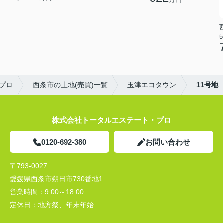
5
プロ
西条市の土地(売買)一覧
玉津エコタウン
11号地
株式会社トータルエステート・プロ
0120-692-380
お問い合わせ
〒793-0027
愛媛県西条市朔日市730番地1
営業時間：
9:00～18:00
定休日：
地方祭、年末年始