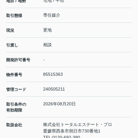
宅地 / 平坦
地目 / 地勢
専任媒介
取引態様
更地
現況
相談
引渡し
-
開発許可番号
85515363
物件番号
240505211
管理コード
2026年08月20日
取引条件の
有効期限
株式会社トータルエステート・プロ
取扱会社
愛媛県西条市朔日市730番地1
TEL:
0120-692-380