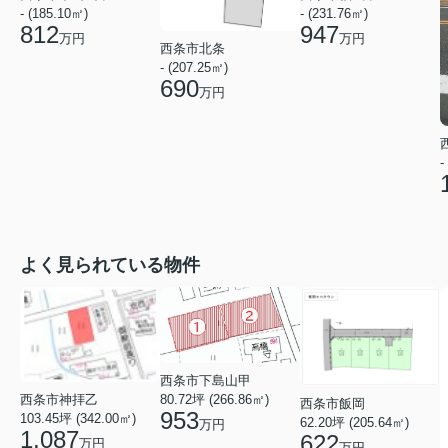
- (185.10㎡)
- (231.76㎡)
812
947
万円
万円
西条市北条
- (207.25㎡)
690
万円
-
よく見られている物件
西条市下島山甲
西条市神拝乙
80.72坪 (266.86㎡)
西条市飯岡
953
103.45坪 (342.00㎡)
62.20坪 (205.64㎡)
万円
1,087
622
万円
万円