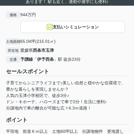
あります！ 駅も近く、通勤や通学にも便利♪
944万円
価格
支払いシミュレーション
65.04坪(215.01㎡)
土地面積
愛媛県
西条市
玉津
所在地
予讃線
「
伊予西条
」駅 徒歩23分
交通
セールスポイント
子育てからシニアライフまで♪美しい自然と穏やかな住環境で、
豊かな暮らしを実現しませんか？
人気の玉津小学校区で、徒歩3分♪
ドン・キホーテ、ハローズまで車で2分！生活に便利♪
分譲地内で車の離合が可能な広々6.3ｍ道路！
ポイント
平坦地
前道６ｍ以上
土地60坪以上
分譲地物件
更地渡し