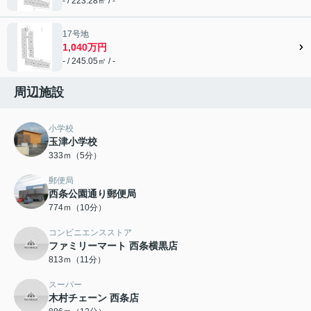
- / 223.28㎡ / -
17号地
1,040万円
- / 245.05㎡ / -
周辺施設
小学校
玉津小学校
333ｍ（5分）
郵便局
西条公園通り郵便局
774ｍ（10分）
コンビニエンスストア
ファミリーマート 西条横黒店
813ｍ（11分）
スーパー
木村チェーン 西条店