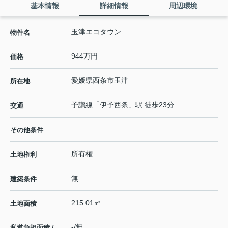
基本情報
詳細情報
周辺環境
玉津エコタウン
物件名
944万円
価格
愛媛県
西条市
玉津
所在地
予讃線
「
伊予西条
」駅 徒歩23分
交通
その他条件
所有権
土地権利
無
建築条件
215.01㎡
土地面積
-/無
私道負担面積 /