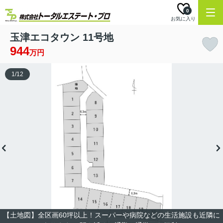
0
お気に入り
玉津エコタウン 11号地
944
万円
1
/
12
【土地図】全区画60坪以上！スーパーや病院などの生活施設も近隣に