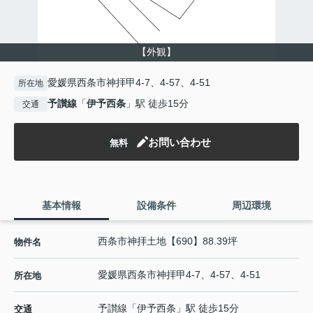
【外観】
愛媛県西条市神拝甲4-7、4-57、4-51
所在地
予讃線
「
伊予西条
」駅 徒歩15分
交通
お問い合わせ
無料
基本情報
設備条件
周辺環境
西条市神拝土地【690】88.39坪
物件名
愛媛県
西条市
神拝
甲4-7、4-57、4-51
所在地
予讃線
「
伊予西条
」駅 徒歩15分
交通