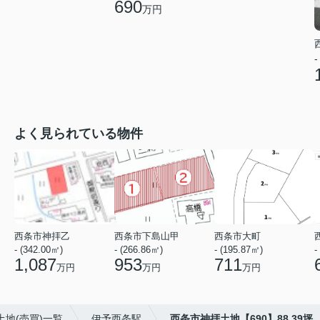
690
万円
-
よく見られている物件
西条市神拝乙
西条市下島山甲
西条市大町
- (342.00㎡)
- (266.86㎡)
- (195.87㎡)
-
1,087
953
711
万円
万円
万円
土地(売買)一覧
伊予西条駅
西条市神拝土地【690】88.39坪