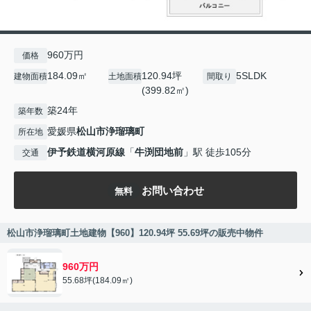
960万円
価格
184.09㎡
120.94坪
5SLDK
建物面積
土地面積
間取り
(399.82㎡)
築24年
築年数
愛媛県
松山市
浄瑠璃町
所在地
伊予鉄道横河原線
「
牛渕団地前
」駅 徒歩105分
交通
お問い合わせ
無料
松山市浄瑠璃町土地建物【960】120.94坪 55.69坪の販売中物件
960万円
55.68坪(184.09㎡)