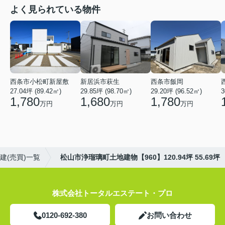
よく見られている物件
西条市小松町新屋敷
新居浜市萩生
西条市飯岡
27.04坪 (89.42㎡)
29.85坪 (98.70㎡)
29.20坪 (96.52㎡)
3
1,780
1,680
1,780
万円
万円
万円
建(売買)一覧
松山市浄瑠璃町土地建物【960】120.94坪 55.69坪
株式会社トータルエステート・プロ
0120-692-380
お問い合わせ