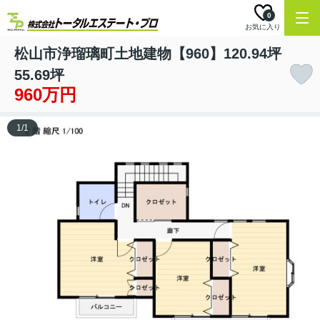
0
お気に入り
松山市浄瑠璃町土地建物【960】120.94坪
55.69坪
960万円
1
/
1