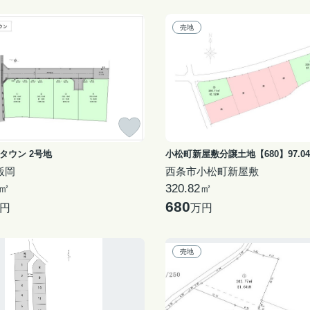
売地
タウン 2号地
小松町新屋敷分譲土地【680】97.04
飯岡
西条市小松町新屋敷
4㎡
320.82㎡
680
円
万円
売地