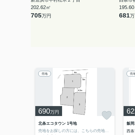
202.62㎡
195.6
705
681
万円
万
売地
売
690
62
万円
若葉町エコタウン土地【740】59.16坪 14号地
北条エコタウン 1号地
飯岡
大町小学校まで1281m 西条南中学校まで1531m
売地をお探しの方には、こちらの売地はいかがでしょうか。閑静な住宅街で多賀小学校まで徒歩5分以内。マルナカ東予店まで車で約4分と周辺環境も整っており、住まいの環境として一押しです。
西条