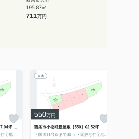
195.87㎡
711
万円
売地
売地
550
580
万円
小松町新屋敷分譲土地【680】97.04坪 6号地
西条市小松町新屋敷【550】62.52坪
西条市
な住宅地
●ドラッグストアmac小松店まで徒歩4分
・国道11号線まで80ｍ
・閑静な住宅地
・ドラッグストアm