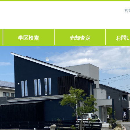
営
学区検索
売却査定
お問