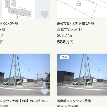
タウン 5号地
高松市西ハゼ町分譲 1号地
玉津
高松市西ハゼ町
1㎡
203.77㎡
586
円
万円
売地
若葉町エコタウン土地【740】59.16坪 14号地
若葉町エコタウン 1号地
福武甲
西条市福武甲