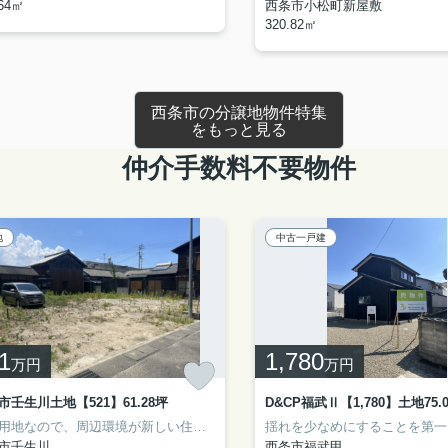
.64㎡
西条市小松町新屋敷
320.82㎡
西条市の分譲地物件特集
をもっと見る
仲介手数料不要物件
地
中古一戸建
1
1,780
万円
万円
市壬生川土地【521】61.28坪
住宅用地なので、周辺環境が新しい住まいを建てるのに適しています。売地をお探しの方に、こちらの土地はイチオシです。住まい探しでお悩みの点はございませんか。不動産の悩みや質問など、どのようなことでもぜひお気軽に当社へお問い合わせください。不動産のプロであるスタッフが親切丁寧にご対応いたします。
市壬生川
西条市福武甲