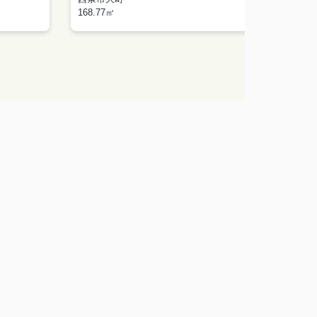
168.77㎡
244.06
西条市立小松小学校まで408m。 西条市立小松中学校まで18