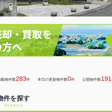
283
0
191
掲載物件数
件
本日の更新物件数
件
公開物件数
物件を探す
SEARCH