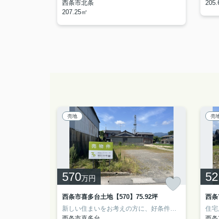
西条市北条
205
207.25㎡
売地
売
570
52
万円
D&CP大生院【1,780】土地99.54坪 建物23.44坪
西条市喜多台土地【570】75.92坪
西条
建物面積77.52平米なので、使い勝手がいいです。中古戸建てながら、室内はとてもきれいです。浴室環境も良好な1坪以上のゆったりとした空間となっています。急な来客にも対応できる広々とした駐車スペースをご用意しています。こちらは3台まで駐車可。住み良い環境が整った新居浜市で一戸建てをお求めなら、当社にお任せください。詳細情報などにつきましては、お気軽にお問い合わせください。
新しい住まいをお考えの方に、好条件の住宅用地はこちらです。周辺環境の良い売地ですので、土地購入をご検討の方におすすめです。不動産探しは当社のスタッフにお任せください。まずはお気軽にお問い合わせください。
西条市喜多台
西条