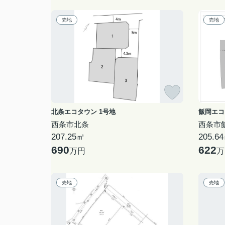
売地
売地
北条エコタウン 1号地
飯岡エコ
西条市北条
西条市
207.25㎡
205.6
690
622
万円
万
売地
売地