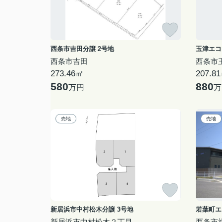
西条市吉田分譲 2号地
玉津エコ
西条市吉田
西条市
273.46㎡
207.8
580
880
万円
万
売地
売地
新居浜市中村松木分譲 3号地
新居浜市中村松木２丁目
西条市