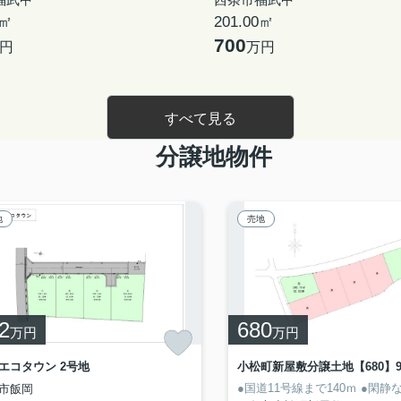
0㎡
201.00㎡
700
円
万円
すべて見る
分譲地物件
地
売地
2
680
万円
万円
エコタウン 2号地
●国道11号線まで140ｍ
●閑静
市飯岡