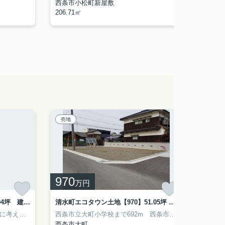
西条市小松町新屋敷
西条市
206.71㎡
273.46
売地
売地
970
591
万円
D&CP福武Ⅱ【1,780】土地75.04坪 建物30.34坪
清水町エコタウン土地【970】51.05坪 1号地
西条市喜
揺れを少なめにすることを第一に考えてつくられた耐震構造になってます。みなさまから好評である、独立した洗面所が付いている物件となっています。100.32㎡の建物面積がある物件です。駐車する場所は何台あっても嬉しいですね。ここは駐車3台可です。住まい探しをするのであれば、予讃線伊予西条周辺はいかがでしょう。住みやすい環境が整っているので、きっとお客様にも満足していただけます。
西条市立大町小学校まで692m 西条市立西条南中学校まで1033m 近くにローソン 西条大町店(390m)があるので、気軽に夜食や飲み物を買いに行くことができます。土地面積は168.77㎡(公簿)で一押しです。当社のお勧めの予讃線伊予西条周辺の土地は、利便性が高く、通勤が楽に出来ます。0120-692-380、info@tepsystem.comまでお気軽にお問い合わせ下さいませ。
西条市大町
西条市