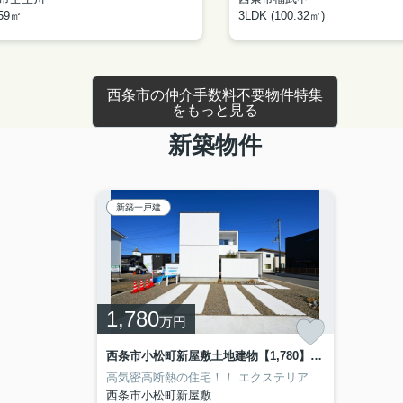
.59㎡
3LDK (100.32㎡)
西条市の仲介手数料不要物件特集
をもっと見る
新築物件
新築一戸建
1,780
万円
西条市小松町新屋敷土地建物【1,780】59.83坪 27.05坪
高気密高断熱の住宅！！
エクステリア工事込み♪リビングエアコン込み♪
西条市小松町新屋敷