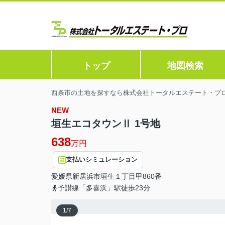
トップ
地図検索
西条市の土地を探すなら株式会社トータルエステート・プ
NEW
垣生エコタウンⅡ 1号地
638
万円
支払いシミュレーション
愛媛県
新居浜市
垣生
１丁目甲860番
予讃線「多喜浜」駅徒歩23分
1
/
7