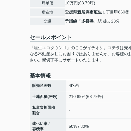
10万円(63.79坪)
坪単価
愛媛県
新居浜市
垣生
１丁目甲860番
所在地
予讃線
「
多喜浜
」駅 徒歩23分
交通
セールスポイント
「垣生エコタウンⅡ」のここがイチオシ。コチラは売
なる不動産探しにお困りではありませんか。お客様の
さい。親切丁寧にサポートいたします。
基本情報
4区画
販売区画数
210.89㎡(63.79坪)
土地面積(坪数)
私道負担面積
-
割合
建ぺい率 /
50% / 80%
容積率