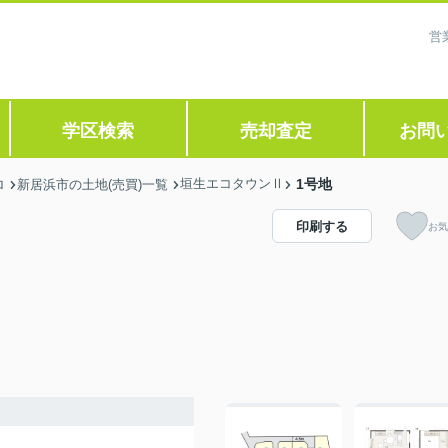
営
学区検索
売却査定
お問
垣生エコタウンⅡ
1号地
ロ
新居浜市の土地(売買)一覧
印刷する
お気