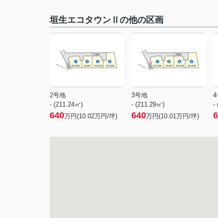
垣生エコタウンⅡの他の区画
2号地
3号地
- (211.24㎡)
- (211.29㎡)
-
640
640
6
万円(
10.02
万円/坪)
万円(
10.01
万円/坪)