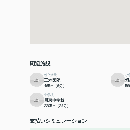
周辺施設
総合病院
小
三木医院
垣
465ｍ（6分）
5
中学校
川東中学校
2205ｍ（28分）
支払いシミュレーション