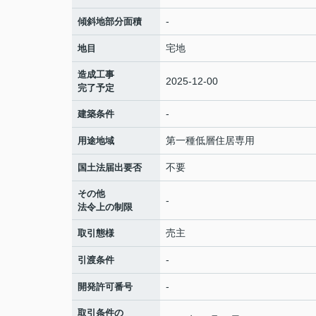
-
傾斜地部分面積
宅地
地目
造成工事
2025-12-00
完了予定
-
建築条件
第一種低層住居専用
用途地域
不要
国土法届出要否
その他
-
法令上の制限
売主
取引態様
-
引渡条件
-
開発許可番号
取引条件の