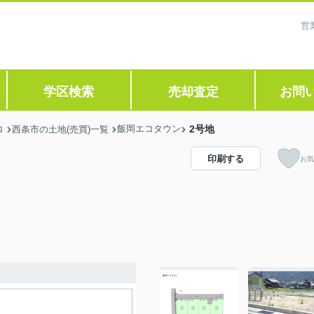
営
学区検索
売却査定
お問
飯岡エコタウン
2号地
ロ
西条市の土地(売買)一覧
印刷する
お気