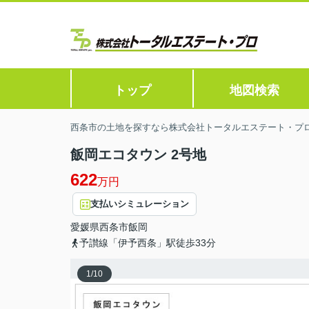
トップ
地図検索
西条市の土地を探すなら株式会社トータルエステート・プ
飯岡エコタウン 2号地
622
万円
支払いシミュレーション
愛媛県
西条市
飯岡
予讃線「伊予西条」駅徒歩33分
1
/
10