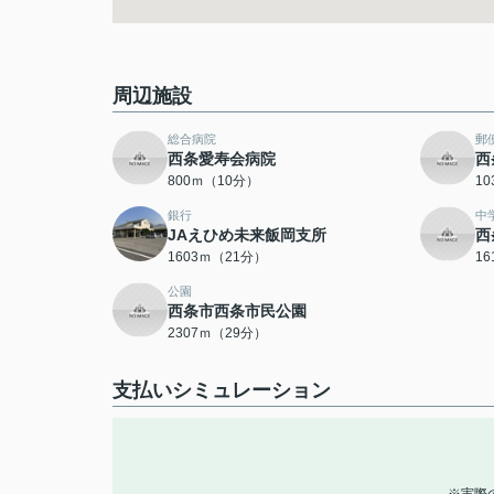
周辺施設
総合病院
郵
西条愛寿会病院
西
800ｍ（10分）
1
銀行
中
JAえひめ未来飯岡支所
西
1603ｍ（21分）
1
公園
西条市西条市民公園
2307ｍ（29分）
支払いシミュレーション