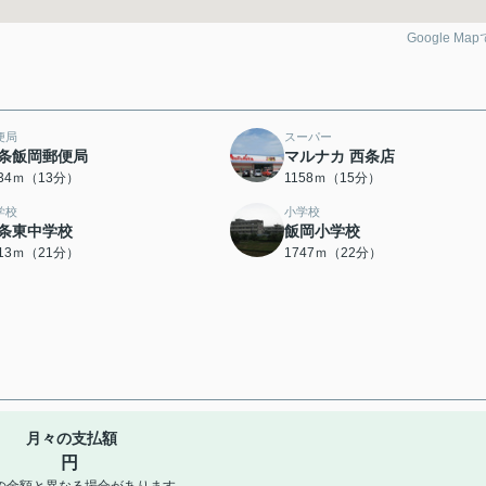
Google Ma
便局
スーパー
条飯岡郵便局
マルナカ 西条店
034ｍ（13分）
1158ｍ（15分）
学校
小学校
条東中学校
飯岡小学校
613ｍ（21分）
1747ｍ（22分）
月々の支払額
円