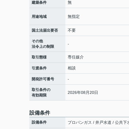
無
建築条件
無指定
用途地域
不要
国土法届出要否
その他
-
法令上の制限
専任媒介
取引態様
相談
引渡条件
-
開発許可番号
取引条件の
2026年08月20日
有効期限
設備条件
設備条件
プロパンガス / 井戸水道 / 公共下水