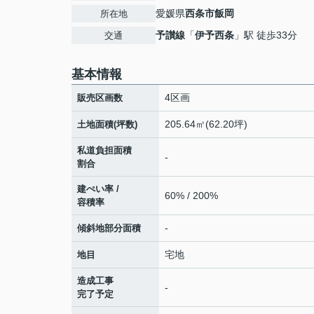
愛媛県
西条市
飯岡
所在地
予讃線
「
伊予西条
」駅 徒歩33分
交通
基本情報
4区画
販売区画数
205.64㎡(62.20坪)
土地面積(坪数)
私道負担面積
-
割合
建ぺい率 /
60% / 200%
容積率
-
傾斜地部分面積
宅地
地目
造成工事
-
完了予定