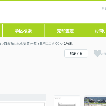
営
学区検索
売却査定
お問
飯岡エコタウン
1号地
ロ
西条市の土地(売買)一覧
印刷する
お気