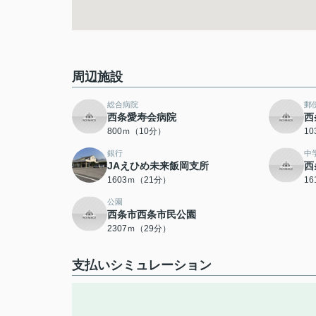
周辺施設
総合病院
郵
西条愛寿会病院
西
800ｍ（10分）
1
銀行
中
JAえひめ未来飯岡支所
西
1603ｍ（21分）
1
公園
西条市西条市民公園
2307ｍ（29分）
支払いシミュレーション