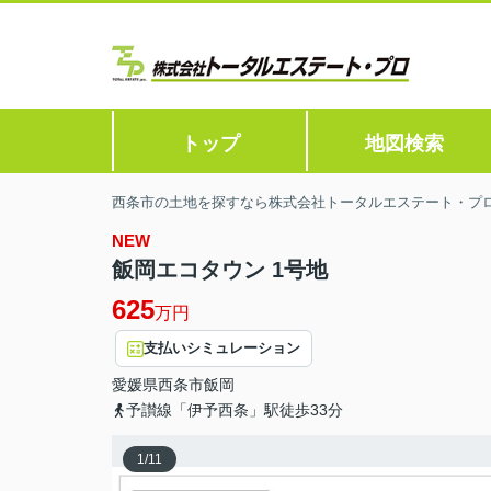
トップ
地図検索
西条市の土地を探すなら株式会社トータルエステート・プ
NEW
飯岡エコタウン 1号地
625
万円
支払いシミュレーション
愛媛県
西条市
飯岡
予讃線「伊予西条」駅徒歩33分
1
/
11