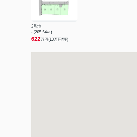
2号地
- (205.64㎡)
622
万円(
10
万円/坪)