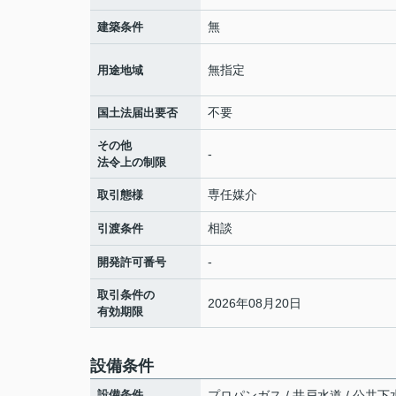
無
建築条件
無指定
用途地域
不要
国土法届出要否
その他
-
法令上の制限
専任媒介
取引態様
相談
引渡条件
-
開発許可番号
取引条件の
2026年08月20日
有効期限
設備条件
設備条件
プロパンガス / 井戸水道 / 公共下水