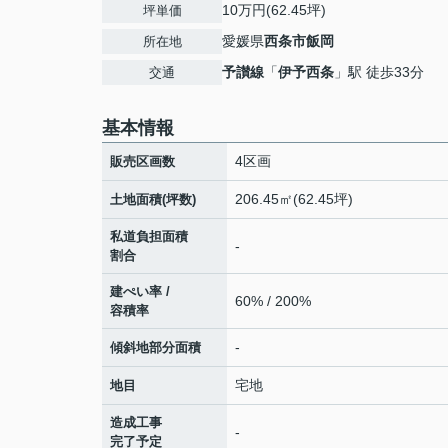
10万円(62.45坪)
坪単価
愛媛県
西条市
飯岡
所在地
予讃線
「
伊予西条
」駅 徒歩33分
交通
基本情報
4区画
販売区画数
206.45㎡(62.45坪)
土地面積(坪数)
私道負担面積
-
割合
建ぺい率 /
60% / 200%
容積率
-
傾斜地部分面積
宅地
地目
造成工事
-
完了予定