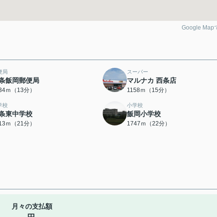
Google Ma
便局
スーパー
条飯岡郵便局
マルナカ 西条店
034ｍ（13分）
1158ｍ（15分）
学校
小学校
条東中学校
飯岡小学校
613ｍ（21分）
1747ｍ（22分）
月々の支払額