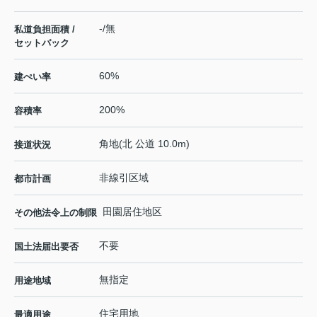
-/無
私道負担面積 /
セットバック
60%
建ぺい率
200%
容積率
角地(北 公道 10.0m)
接道状況
非線引区域
都市計画
田園居住地区
その他法令上の制限
不要
国土法届出要否
無指定
用途地域
住宅用地
最適用途