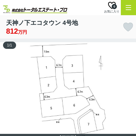
0
お気に入り
天神ノ下エコタウン 4号地
812
万円
1
/
1