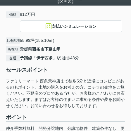
【区画図】
812万円
価格
支払いシミュレーション
55.99坪(185.10㎡)
土地面積
愛媛県
西条市
下島山甲
所在地
予讃線
「
伊予西条
」駅 徒歩43分
交通
セールスポイント
ファミリーマート 西条天神店まで徒歩5分と近場にコンビニがあ
るのもポイント。土地の購入をお考えの方、コチラの売地をご覧
ください。不動産のプロである当社が、お客様のこだわりにお応
えいたします。まずはお客様の住まいに求める条件や夢をお聞か
せください。お問い合わせをお待ちしております。
ポイント
仲介手数料無料
開発分譲地内
分譲地物件
建築条件なし
更