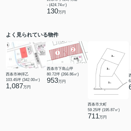
- (424.74㎡)
130
万円
よく見られている物件
西条市下島山甲
西条市神拝乙
80.72坪 (266.86㎡)
953
103.45坪 (342.00㎡)
6
万円
1,087
万円
西条市大町
59.25坪 (195.87㎡)
711
万円