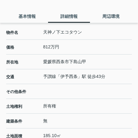
基本情報
詳細情報
周辺環境
天神ノ下エコタウン
物件名
812万円
価格
愛媛県
西条市
下島山甲
所在地
予讃線
「
伊予西条
」駅 徒歩43分
交通
その他条件
所有権
土地権利
無
建築条件
185.10㎡
土地面積