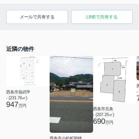
メールで共有する
LINEで共有する
近隣の物件
-
西条市福武甲
- (231.76㎡)
947
万円
西条市北条
- (207.25㎡)
690
万円
西条市小松町明穂