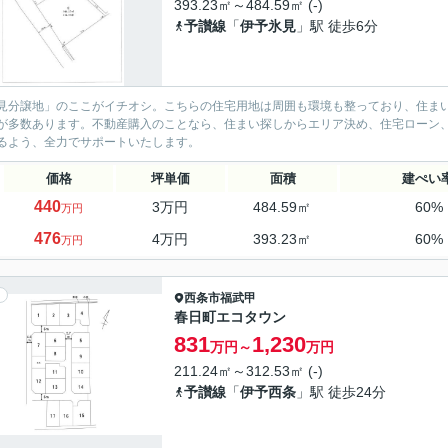
393.23㎡～484.59㎡ (-)
予讃線
「
伊予氷見
」駅 徒歩6分
見分譲地」のここがイチオシ。こちらの住宅用地は周囲も環境も整っており、住ま
が多数あります。不動産購入のことなら、住まい探しからエリア決め、住宅ローン
るよう、全力でサポートいたします。
価格
坪単価
面積
建ぺい
440
3万円
484.59㎡
60%
万円
476
4万円
393.23㎡
60%
万円
西条市
福武甲
春日町エコタウン
831
1,230
万円～
万円
211.24㎡～312.53㎡ (-)
予讃線
「
伊予西条
」駅 徒歩24分