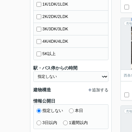
1K/1DK/1LDK
2K/2DK/2LDK
売地
3K/3DK/3LDK
4K/4DK/4LDK
5K以上
駅・バス停からの時間
西条
建物構造
追加する
情報公開日
指定しない
本日
売地
3日以内
1週間以内