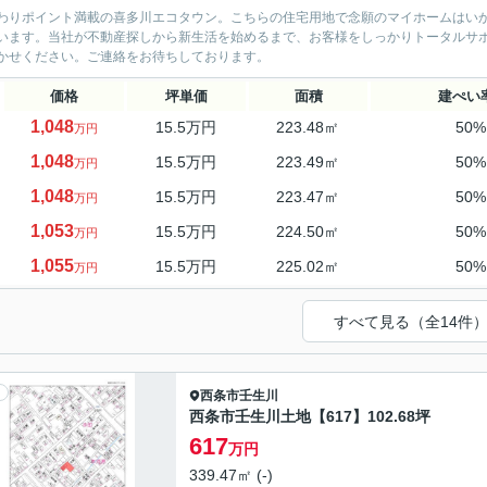
わりポイント満載の喜多川エコタウン。こちらの住宅用地で念願のマイホームはい
います。当社が不動産探しから新生活を始めるまで、お客様をしっかりトータルサ
かせください。ご連絡をお待ちしております。
価格
坪単価
面積
建ぺい
1,048
15.5万円
223.48㎡
50
万円
1,048
15.5万円
223.49㎡
50
万円
1,048
15.5万円
223.47㎡
50
万円
1,053
15.5万円
224.50㎡
50
万円
1,055
15.5万円
225.02㎡
50
万円
すべて見る（全14件
西条市
壬生川
西条市壬生川土地【617】102.68坪
617
万円
339.47㎡ (-)