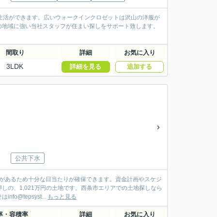
な生活ができます。広いウォークインクロゼットは沢山の洋服が
の地域に強い当社スタッフが住まい探しをサポート致します。
間取り
詳細
お気に入り
3LDK
詳細を見る
追加する
公共下水
道路があるため十分な日当たりが確保できます。資金計画やスケジ
の、1,021万円の土地です。西条市エリアでの土地探しなら
tepsyst...
もっと見る
率・容積率
詳細
お気に入り