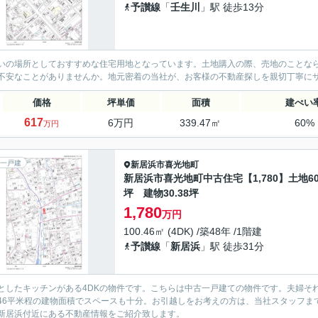
予讃線
「
壬生川
」駅 徒歩13分
いの場所としておすすめな住宅用地となっています。土地購入の際、売地のことな
不安なことがありませんか。地元密着の当社が、お客様の不動産探しを親切丁寧に
価格
坪単価
面積
建ぺい
617
6万円
339.47㎡
60%
万円
一戸建
新居浜市
喜光地町
新居浜市喜光地町中古住宅【1,780】土地60.
坪 建物30.38坪
1,780
万円
100.46㎡ (4DK) /築48年 /1階建
予讃線
「
新居浜
」駅 徒歩31分
としたキッチンがある4DKの物件です。こちらは中古一戸建ての物件です。夫婦そ
0.46平米程の建物面積でスペースも十分。お引越しをお考えの方は、当社スタッフ
新居浜付近にある不動産情報をご紹介致します。