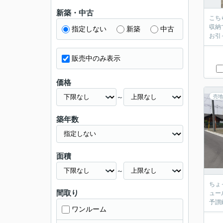
新築・中古
こち
収納
指定しない
新築
中古
お引
販売中のみ表示
価格
～
売地
築年数
面積
～
ちょ
間取り
ュー
予讃
ワンルーム