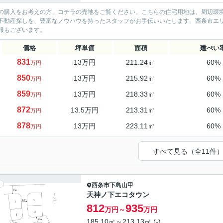
の購入をお考えの方、コチラの売地をご覧ください。こちらの住宅用地は、周辺環
不動産探しを、豊富なノウハウを持ったスタッフがお手伝いいたします。西条市エ
報もございます。
価格
坪単価
面積
建ぺい
831
13万円
211.24㎡
60%
万円
850
13万円
215.92㎡
60%
万円
859
13万円
218.33㎡
60%
万円
872
13.5万円
213.31㎡
60%
万円
878
13万円
223.11㎡
60%
万円
すべて見る（全11件
西条市
下島山甲
天神ノ下エコタウン
812
935
万円～
万円
185.10㎡～213.13㎡ (-)