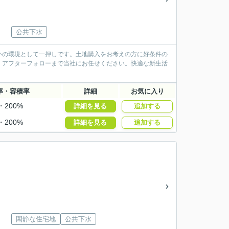
公共下水
いの環境として一押しです。土地購入をお考えの方に好条件の
、アフターフォローまで当社にお任せください。快適な新生活
率・容積率
詳細
お気に入り
・200%
詳細を見る
追加する
・200%
詳細を見る
追加する
閑静な住宅地
公共下水