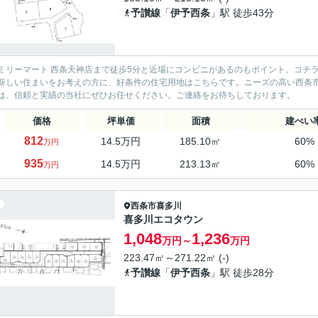
予讃線
「
伊予西条
」駅 徒歩43分
ミリーマート 西条天神店まで徒歩5分と近場にコンビニがあるのもポイント。コチ
新しい住まいをお考えの方に、好条件の住宅用地はこちらです。ニーズの高い西条
は、信頼と実績の当社にぜひお任せください。ご連絡をお待ちしております。
価格
坪単価
面積
建ぺい
812
14.5万円
185.10㎡
60%
万円
935
14.5万円
213.13㎡
60%
万円
西条市
喜多川
喜多川エコタウン
1,048
1,236
万円～
万円
223.47㎡～271.22㎡ (-)
予讃線
「
伊予西条
」駅 徒歩28分