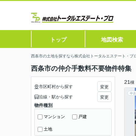
トップ
地図検索
西条市の土地を探すなら株式会社トータルエステート・プ
西条市の仲介手数料不要物件特集
21
棟
市区町村から探す
変更
中古
沿線・駅から探す
変更
物件種別
マンション
戸建
土地