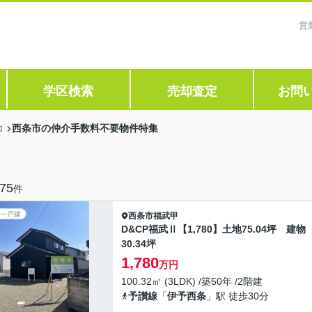
営
学区検索
売却査定
お問
西条市の仲介手数料不要物件特集
ロ
75
件
一戸建
西条市
福武甲
D&CP福武Ⅱ【1,780】土地75.04坪 建物
30.34坪
1,780
万円
100.32㎡ (3LDK) /築50年 /2階建
予讃線
「
伊予西条
」駅 徒歩30分