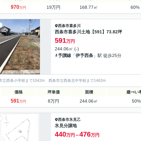
970
19万円
168.77㎡
60%
万円
西条市
喜多川
西条市喜多川土地【591】73.82坪
591
万円
244.06㎡ (-)
予讃線
「
伊予西条
」駅 徒歩25分
市立西条小学校まで1042m 西条市立西条北中学校まで1462m
価格
坪単価
面積
建ぺい
591
8万円
244.06㎡
50
万円
西条市
氷見乙
氷見分譲地
440
476
万円～
万円