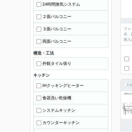
24時間換気システム
２面バルコニー
３面バルコニー
ファ
非。
購入
両面バルコニー
構造・工法
外観タイル張り
キッチン
IHクッキングヒーター
売地
食器洗い乾燥機
システムキッチン
カウンターキッチン