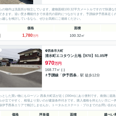
らの物件は洗面所が独立しています。建物面積100.32平方メートルですので快適
できます。追い焚き機能付きで水道代の節約につながります。予讃線伊予西条近く
っ越しを検討しているなら、ぜひお気軽にご連絡ください。
価格
面積
1,780
100.32㎡
万円
西条市
大町
清水町エコタウン土地【970】51.05坪
970
万円
168.77㎡ (-)
予讃線
「
伊予西条
」駅 徒歩12分
っとした買い物にもローソン 西条大町店が近く(390m)にあり便利です。南側に
ルが立てやすく、相場より安いのが建築条件付きです。購入価格を抑えたい方に一押し
線伊予西条エリアで検討しませんか。トータルエステート・プロまでのお問い合わせはinfo@
価格
坪単価
面積
建ぺい