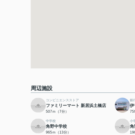
周辺施設
コンビニエンスストア
銀
ファミリーマート 新居浜土橋店
伊
507ｍ（7分）
7
中学校
小
角野中学校
角
965ｍ（13分）
1