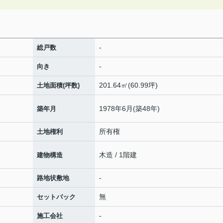
-
総戸数
-
向き
201.64㎡(60.99坪)
土地面積(坪数)
1978年6月(築48年)
築年月
所有権
土地権利
木造 / 1階建
建物構造
-
路地状敷地
無
セットバック
-
施工会社