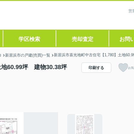
営
学区検索
売却査定
お問
新居浜市喜光地町中古住宅【1,780】土地60.99
ロ
新居浜市の戸建(売買)一覧
60.99坪 建物30.38坪
印刷する
お気