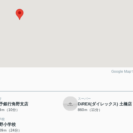
Google Ma
行
スーパー
予銀行角野支店
DiREX(ダイレックス) 土橋店
59ｍ（10分）
860ｍ（11分）
学校
野小学校
909ｍ（24分）