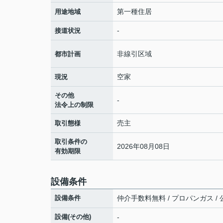
第一種住居
用途地域
-
接道状況
非線引区域
都市計画
空家
現況
その他
-
法令上の制限
売主
取引態様
取引条件の
2026年08月08日
有効期限
設備条件
設備条件
仲介手数料無料 / プロパンガス / 公
設備(その他)
-