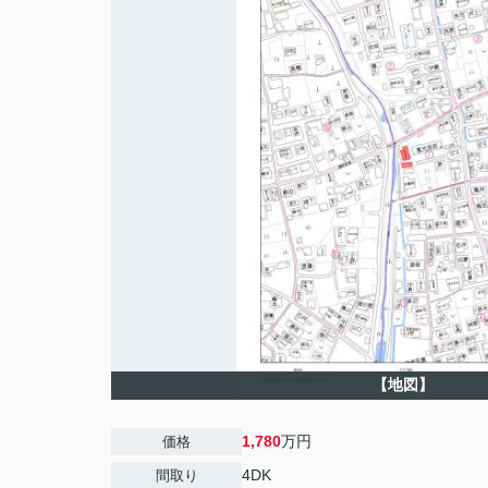
【地図】
1,780
万円
価格
4DK
間取り