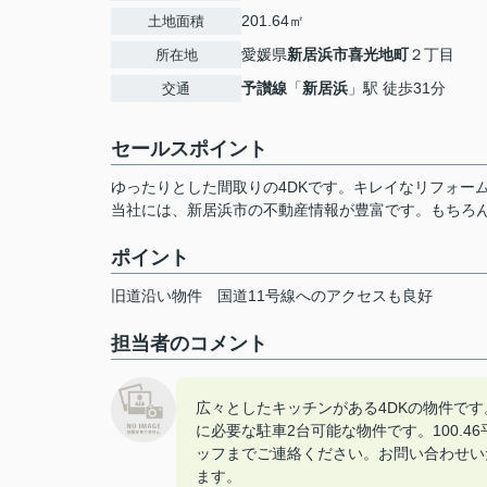
201.64㎡
土地面積
愛媛県
新居浜市
喜光地町
２丁目
所在地
予讃線
「
新居浜
」駅 徒歩31分
交通
セールスポイント
ゆったりとした間取りの4DKです。キレイなリフォーム
当社には、新居浜市の不動産情報が豊富です。もちろ
ポイント
旧道沿い物件
国道11号線へのアクセスも良好
担当者のコメント
広々としたキッチンがある4DKの物件で
に必要な駐車2台可能な物件です。100.
ッフまでご連絡ください。お問い合わせい
ます。