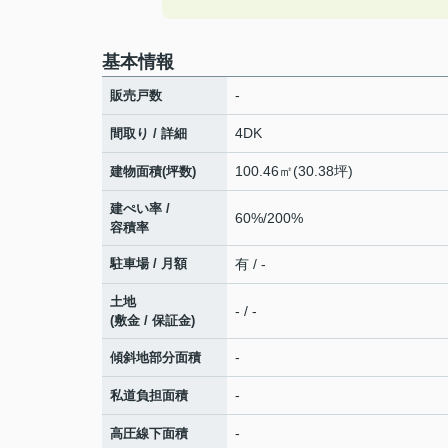
基本情報
-
販売戸数
4DK
間取り / 詳細
100.46㎡(30.38坪)
建物面積(坪数)
建ぺい率 /
60%/200%
容積率
駐車場 / 月額
有 / -
土地
- / -
(敷金 / 保証金)
-
傾斜地部分面積
-
私道負担面積
-
高圧線下面積