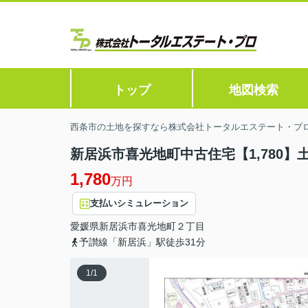
トップ
地図検索
西条市の土地を探すなら株式会社トータルエステート・プ
新居浜市喜光地町中古住宅【1,780】土地
1,780
万円
支払いシミュレーション
愛媛県
新居浜市
喜光地町
２丁目
予讃線「新居浜」駅徒歩31分
1
/
1