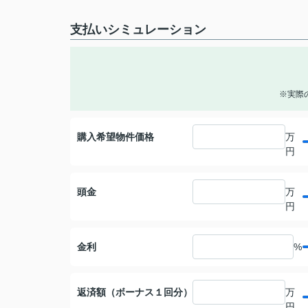
支払いシミュレーション
※実際
購入希望物件価格
万
円
頭金
万
円
金利
%
返済額（ボーナス１回分）
万
円