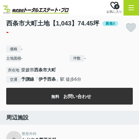
0
お気に入り
西条市大町土地【1,043】74.45坪
募集0
-
-
価格
-
-
土地面積
坪数
愛媛県
西条市
大町
所在地
予讃線
「
伊予西条
」駅 徒歩6分
交通
お問い合わせ
無料
周辺施設
整形外科