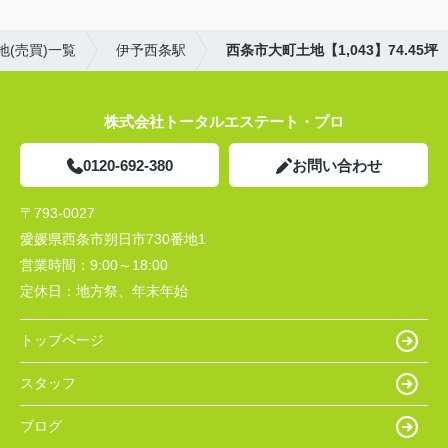
地(売買)一覧
伊予西条駅
西条市大町土地【1,043】74.45坪
株式会社トータルエステート・プロ
0120-692-380
お問い合わせ
〒793-0027
愛媛県西条市朔日市730番地1
営業時間：
9:00～18:00
定休日：
地方祭、年末年始
トップページ
スタッフ
ブログ