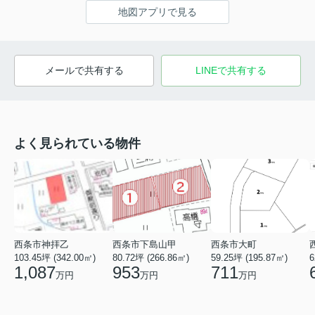
地図アプリで見る
メールで共有する
LINEで共有する
よく見られている物件
西条市神拝乙
西条市下島山甲
西条市大町
103.45坪 (342.00㎡)
80.72坪 (266.86㎡)
59.25坪 (195.87㎡)
6
1,087
953
711
万円
万円
万円