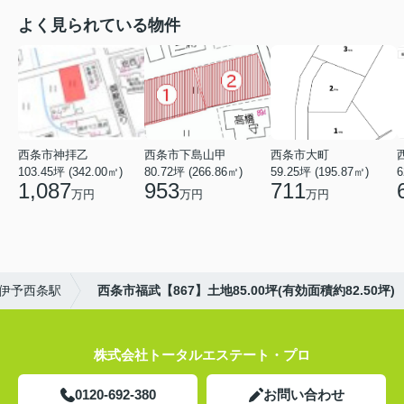
よく見られている物件
西条市神拝乙
西条市下島山甲
西条市大町
103.45坪 (342.00㎡)
80.72坪 (266.86㎡)
59.25坪 (195.87㎡)
6
1,087
953
711
万円
万円
万円
伊予西条駅
西条市福武【867】土地85.00坪(有効面積約82.50坪)
株式会社トータルエステート・プロ
0120-692-380
お問い合わせ