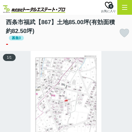
0
お気に入り
西条市福武【867】土地85.00坪(有効面積
約82.50坪)
募集0
-
1
/
1