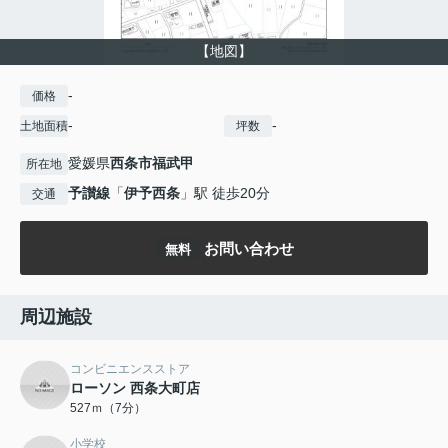
【地図】
-
価格
-
-
土地面積
坪数
愛媛県
西条市
福武甲
所在地
予讃線
「
伊予西条
」駅 徒歩20分
交通
お問い合わせ
無料
周辺施設
コンビニエンスストア
ローソン 西条大町店
527ｍ（7分）
小学校