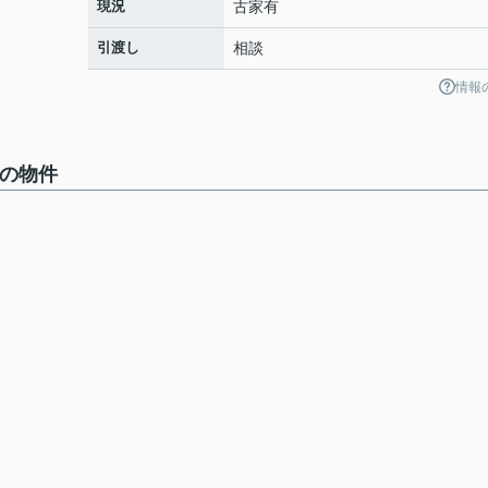
現況
古家有
引渡し
相談
情報
中の物件