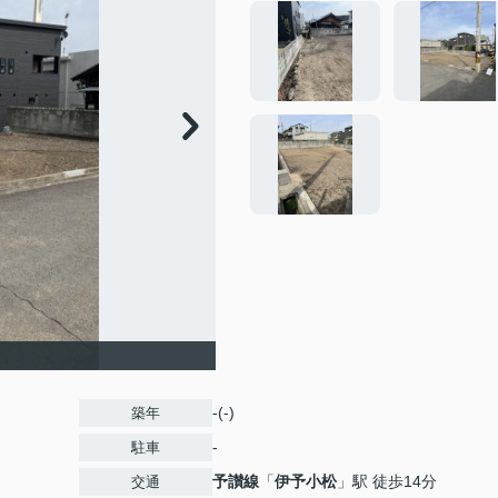
-(-)
築年
-
駐車
予讃線
「
伊予小松
」駅 徒歩14分
交通