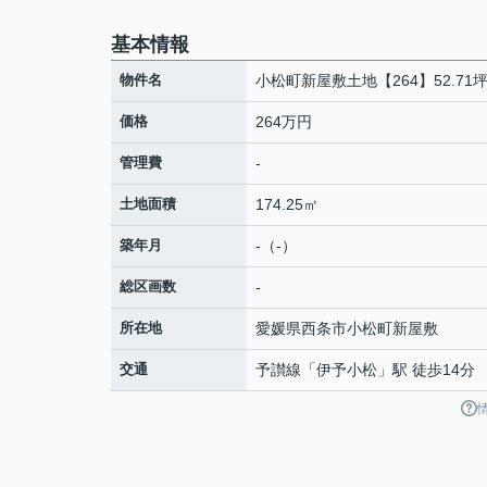
基本情報
物件名
小松町新屋敷土地【264】52.71
価格
264万円
管理費
-
土地面積
174.25㎡
築年月
-（-）
総区画数
-
所在地
愛媛県
西条市
小松町新屋敷
交通
予讃線
「
伊予小松
」駅 徒歩14分