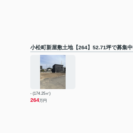
小松町新屋敷土地【264】52.71坪で募集
- (174.25㎡)
264
万円