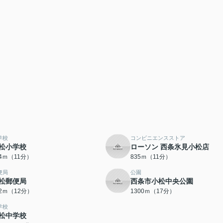
学校
コンビニエンスストア
松小学校
ローソン 西条氷見小松店
24ｍ（11分）
835ｍ（11分）
便局
公園
松郵便局
西条市小松中央公園
32ｍ（12分）
1300ｍ（17分）
学校
松中学校