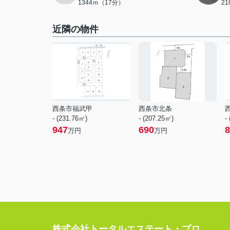
1344ｍ（17分）
2
近隣の物件
西条市福武甲
西条市北条
- (231.76㎡)
- (207.25㎡)
-
947
690
8
万円
万円
株式会社トータルエステート・プロ