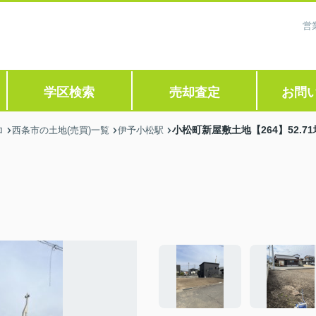
営
学区検索
売却査定
お問
小松町新屋敷土地【264】52.71
ロ
西条市の土地(売買)一覧
伊予小松駅