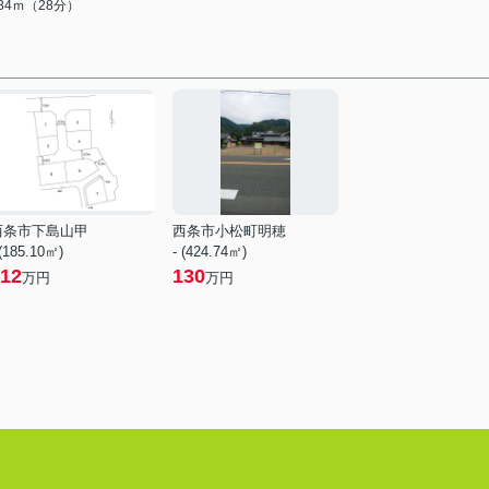
184ｍ（28分）
西条市下島山甲
西条市小松町明穂
 (185.10㎡)
- (424.74㎡)
12
130
万円
万円