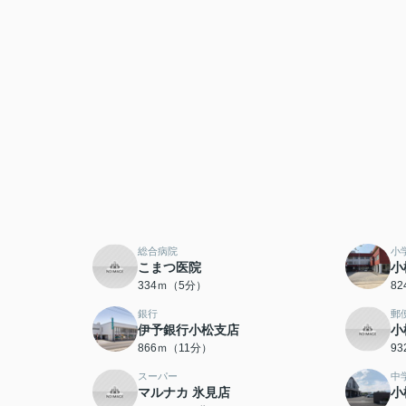
総合病院
小
こまつ医院
小
334ｍ（5分）
8
銀行
郵
伊予銀行小松支店
小
866ｍ（11分）
9
スーパー
中
マルナカ 氷見店
小