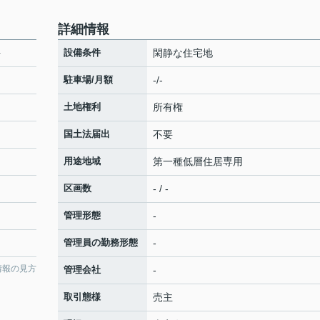
詳細情報
坪
設備条件
閑静な住宅地
駐車場/月額
-/-
土地権利
所有権
国土法届出
不要
用途地域
第一種低層住居専用
区画数
- / -
管理形態
-
管理員の勤務形態
-
情報の見方
管理会社
-
取引態様
売主