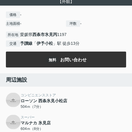
【外観】
-
価格
-
-
土地面積
坪数
愛媛県
西条市
氷見丙
1197
所在地
予讃線
「
伊予小松
」駅 徒歩13分
交通
お問い合わせ
無料
周辺施設
コンビニエンスストア
ローソン 西条氷見小松店
504ｍ（7分）
スーパー
マルナカ 氷見店
604ｍ（8分）