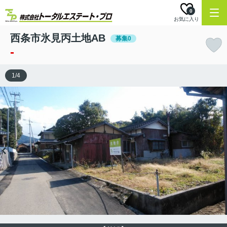
0
お気に入り
西条市氷見丙土地AB
募集0
-
1
/
4