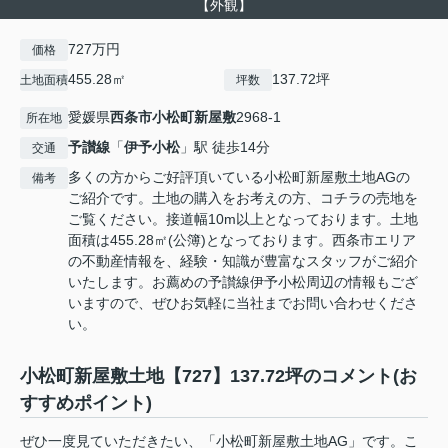
【外観】
727万円
価格
455.28㎡
137.72坪
土地面積
坪数
愛媛県
西条市
小松町新屋敷
2968-1
所在地
予讃線
「
伊予小松
」駅 徒歩14分
交通
多くの方からご好評頂いている小松町新屋敷土地AGの
備考
ご紹介です。土地の購入をお考えの方、コチラの売地を
ご覧ください。接道幅10m以上となっております。土地
面積は455.28㎡(公簿)となっております。西条市エリア
の不動産情報を、経験・知識が豊富なスタッフがご紹介
いたします。お薦めの予讃線伊予小松周辺の情報もござ
いますので、ぜひお気軽に当社までお問い合わせくださ
い。
小松町新屋敷土地【727】137.72坪のコメント(お
すすめポイント)
ぜひ一度見ていただきたい、「小松町新屋敷土地AG」です。こ