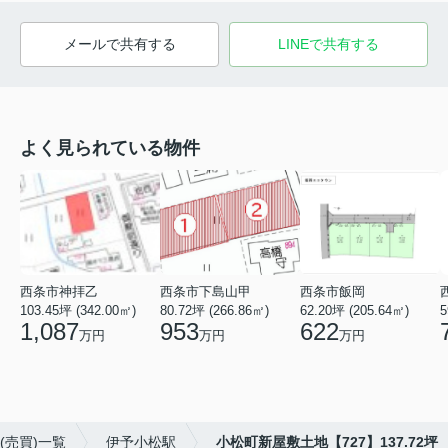
メールで共有する
LINEで共有する
よく見られている物件
西条市神拝乙
西条市下島山甲
西条市飯岡
103.45坪 (342.00㎡)
80.72坪 (266.86㎡)
62.20坪 (205.64㎡)
5
1,087
953
622
万円
万円
万円
(売買)一覧
伊予小松駅
小松町新屋敷土地【727】137.72坪