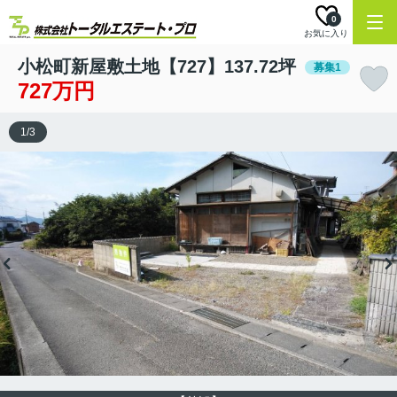
0
お気に入り
小松町新屋敷土地【727】137.72坪
募集1
727万円
1
/
3