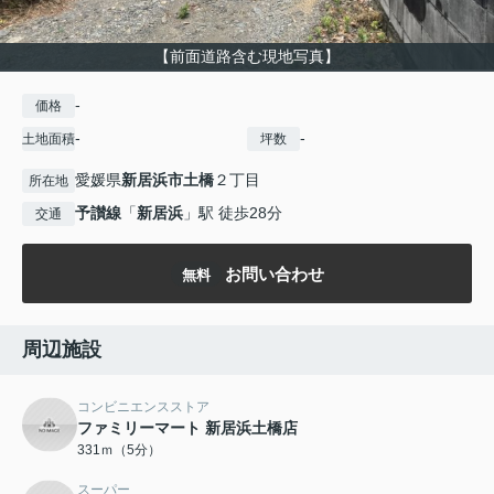
【前面道路含む現地写真】
-
価格
-
-
土地面積
坪数
愛媛県
新居浜市
土橋
２丁目
所在地
予讃線
「
新居浜
」駅 徒歩28分
交通
お問い合わせ
無料
周辺施設
コンビニエンスストア
ファミリーマート 新居浜土橋店
331ｍ（5分）
スーパー