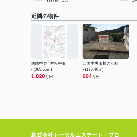
1127ｍ（15分）
1
近隣の物件
四国中央市中曽根町
四国中央市川之江町
- (365.66㎡)
- (173.40㎡)
1,020
604
万円
万円
株式会社トータルエステート・プロ