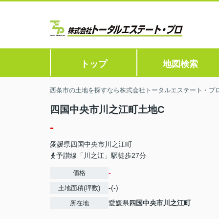
トップ
地図検索
西条市の土地を探すなら株式会社トータルエステート・プ
四国中央市川之江町土地C
-
愛媛県
四国中央市
川之江町
予讃線「川之江」駅徒歩27分
-
価格
-(-)
土地面積(坪数)
愛媛県
四国中央市
川之江町
所在地