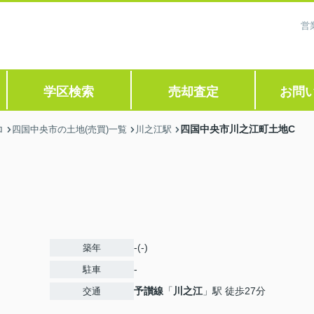
営
学区検索
売却査定
お問
四国中央市川之江町土地C
ロ
四国中央市の土地(売買)一覧
川之江駅
-(-)
築年
-
駐車
予讃線
「
川之江
」駅 徒歩27分
交通