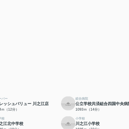
ーパー
総合病院
レッシュバリュー 川之江店
公立学校共済組合四国中央病
94ｍ（12分）
1093ｍ（14分）
学校
小学校
之江北中学校
川之江小学校