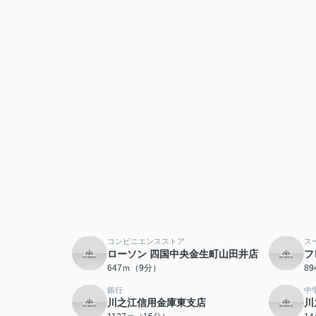
コンビニエンスストア
ス
ローソン 四国中央金生町山田井店
フ
647ｍ（9分）
8
銀行
中
川之江信用金庫東支店
川