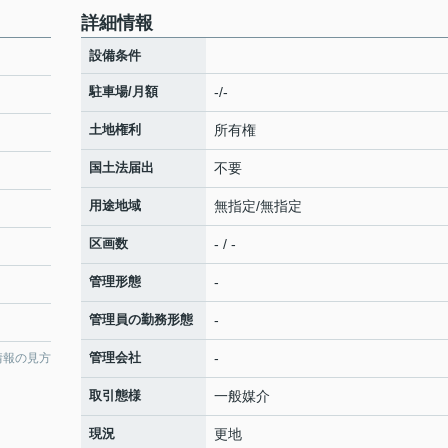
詳細情報
設備条件
駐車場/月額
-/-
土地権利
所有権
国土法届出
不要
用途地域
無指定/無指定
区画数
- / -
管理形態
-
管理員の勤務形態
-
管理会社
-
情報の見方
取引態様
一般媒介
現況
更地