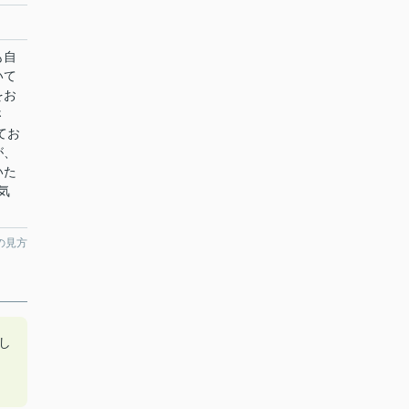
も自
いて
をお
さ
てお
が、
いた
お気
の見方
し