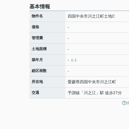
基本情報
物件名
四国中央市川之江町土地C
価格
-
管理費
-
土地面積
-
築年月
-（-）
総区画数
-
所在地
愛媛県
四国中央市
川之江町
交通
予讃線
「
川之江
」駅 徒歩27分