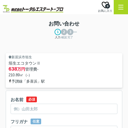
0
お気に入り
お問い合わせ
入力
確認
完了
新居浜市垣生
垣生エコタウンⅡ
638
万円
管理費
-
210.89㎡（-）
予讃線「多喜浜」駅
お名前
必須
フリガナ
任意