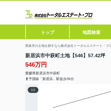
トップ
地図検索
西条市の土地を探すなら株式会社トータルエステート・プ
新居浜市中萩町土地【546】57.42坪
546万円
愛媛県
新居浜市
中萩町
予讃線「新居浜」駅徒歩36分
1
/
1