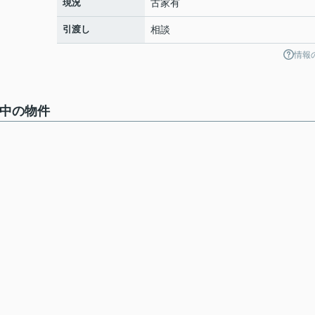
現況
古家有
引渡し
相談
情報
集中の物件