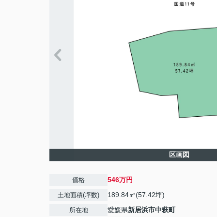
区画図
546万円
価格
189.84㎡(57.42坪)
土地面積(坪数)
愛媛県
新居浜市
中萩町
所在地