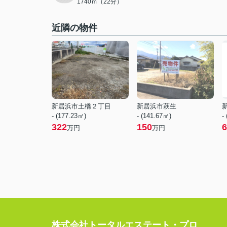
1740ｍ（22分）
近隣の物件
新居浜市土橋２丁目
新居浜市萩生
- (177.23㎡)
- (141.67㎡)
-
322
150
6
万円
万円
株式会社トータルエステート・プロ