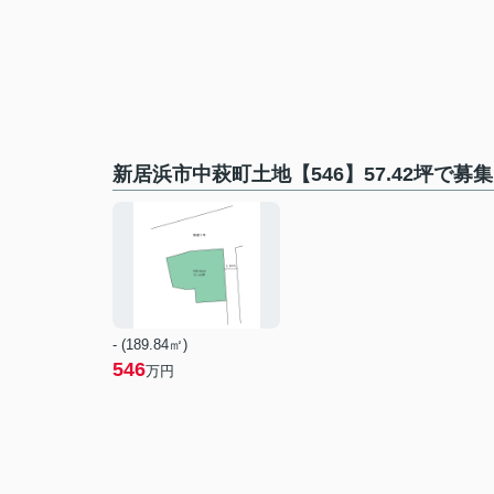
新居浜市中萩町土地【546】57.42坪で募
- (189.84㎡)
546
万円