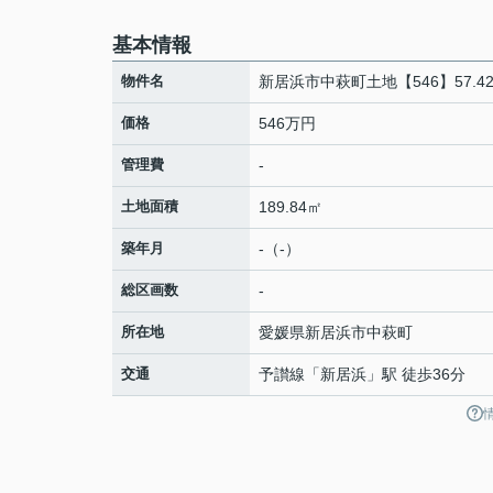
基本情報
物件名
新居浜市中萩町土地【546】57.4
価格
546万円
管理費
-
土地面積
189.84㎡
築年月
-（-）
総区画数
-
所在地
愛媛県
新居浜市
中萩町
交通
予讃線
「
新居浜
」駅 徒歩36分