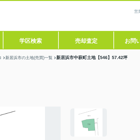
営
学区検索
売却査定
お問
新居浜市中萩町土地【546】57.42坪
ロ
新居浜市の土地(売買)一覧