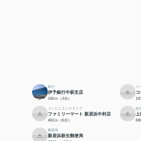
銀行
ス
伊予銀行中萩支店
コ
180ｍ（3分）
1
コンビニエンスストア
総
ファミリーマート 新居浜中村店
上
462ｍ（6分）
6
郵便局
新居浜萩生郵便局