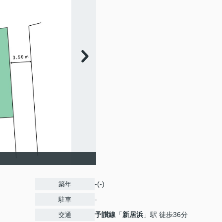
-(-)
築年
-
駐車
予讃線
「
新居浜
」駅 徒歩36分
交通