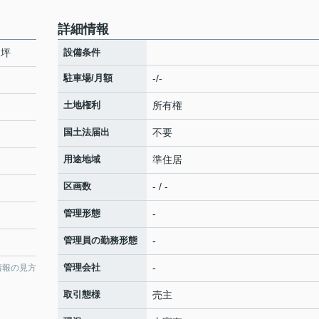
詳細情報
2坪
設備条件
駐車場/月額
-/-
土地権利
所有権
国土法届出
不要
用途地域
準住居
区画数
- / -
管理形態
-
管理員の勤務形態
-
管理会社
-
情報の見方
取引態様
売主