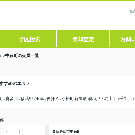
営
学区検索
売却査定
お問
中萩町の売買一覧
ロ
すすめのエリア
町
/
喜多川
/
福武甲
/
玉津
/
神拝乙
/
小松町新屋敷
/
飯岡
/
下島山甲
/
壬生川
/
件
新居浜市
中萩町