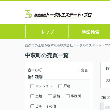
トップ
地図検索
西条市の土地を探すなら株式会社トータルエステート・プ
中萩町の売買一覧
お
中萩町
変更
物件種別
大
マンション
戸建
土地
店舗
事務所
2
2
棟
ビル・その他
売地