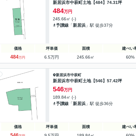
新居浜市中萩町土地【484】74.31坪
484
万円
245.66㎡ (-)
予讃線
「
新居浜
」駅 徒歩37分
価格
坪単価
面積
建ぺい
484
6.5万円
245.66㎡
60%
万円
新居浜市
中萩町
新居浜市中萩町土地【546】57.42坪
546
万円
189.84㎡ (-)
予讃線
「
新居浜
」駅 徒歩36分
価格
坪単価
面積
建ぺい
546
9.5万円
189.84㎡
60%
万円