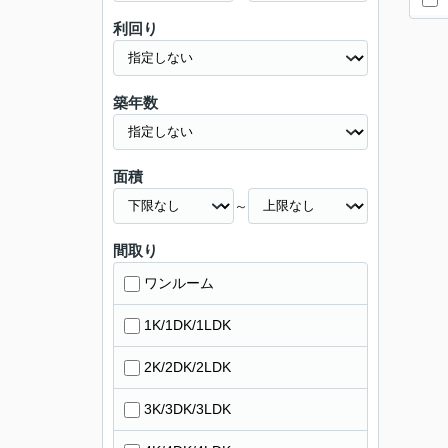
利回り
築年数
面積
～
間取り
ワンルーム
1K/1DK/1LDK
2K/2DK/2LDK
3K/3DK/3LDK