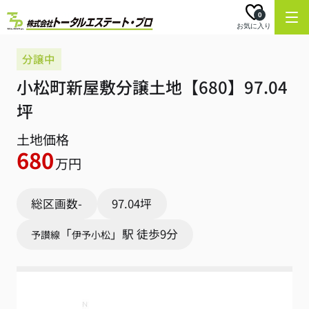
0
お気に入り
分譲中
小松町新屋敷分譲土地【680】97.04
坪
土地価格
680
万円
総区画数-
97.04坪
「
」駅 徒歩9分
予讃線
伊予小松