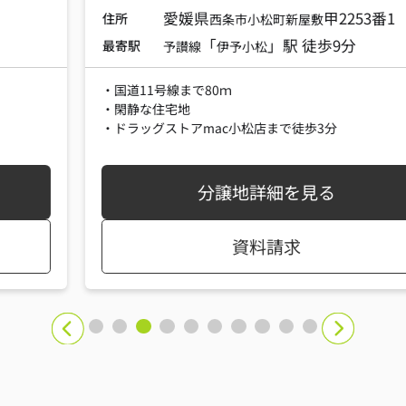
愛媛県
甲2253番1
住所
西条市
小松町新屋敷
「
」駅 徒歩9分
最寄駅
予讃線
伊予小松
・国道11号線まで80ｍ
・閑静な住宅地
・ドラッグストアmac小松店まで徒歩3分
分譲地詳細を見る
資料請求