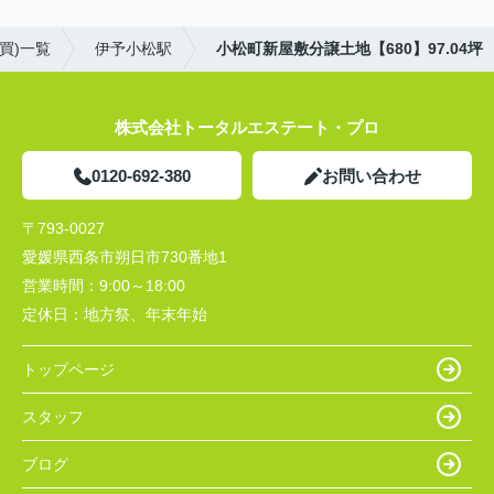
買)一覧
伊予小松駅
小松町新屋敷分譲土地【680】97.04坪
株式会社トータルエステート・プロ
0120-692-380
お問い合わせ
〒793-0027
愛媛県西条市朔日市730番地1
営業時間：
9:00～18:00
定休日：
地方祭、年末年始
トップページ
スタッフ
ブログ