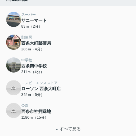
スーパー
サニーマート
83ｍ（2分）
郵便局
西条大町郵便局
286ｍ（4分）
中学校
西条南中学校
311ｍ（4分）
コンビニエンスストア
ローソン 西条大町店
345ｍ（5分）
公園
西条市神拝緑地
1180ｍ（15分）
すべて見る