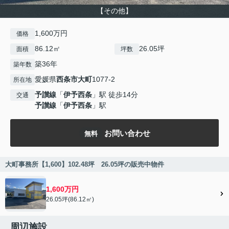
【その他】
1,600万円
価格
86.12㎡
26.05坪
面積
坪数
築36年
築年数
愛媛県
西条市
大町
1077-2
所在地
予讃線
「
伊予西条
」駅 徒歩14分
交通
予讃線
「
伊予西条
」駅
お問い合わせ
無料
大町事務所【1,600】102.48坪 26.05坪の販売中物件
1,600万円
26.05坪(86.12㎡)
周辺施設