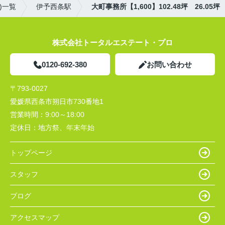
)一覧
伊予西条駅
大町事務所【1,600】102.48坪 26.05坪
株式会社トータルエステート・プロ
0120-692-380
お問い合わせ
〒793-0027
愛媛県西条市朔日市730番地1
営業時間：
9:00～18:00
定休日：
地方祭、年末年始
トップページ
スタッフ
ブログ
アクセスマップ