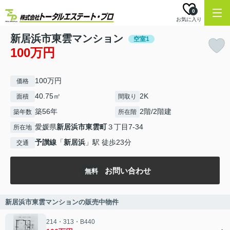
0
お気に入り
新居浜市東雲マンション
空室1
100万円
100万円
価格
40.75㎡
2K
面積
間取り
築56年
2階/2階建
築年数
所在階
愛媛県
新居浜市
東雲町
３丁目7-34
所在地
予讃線
「
新居浜
」駅 徒歩23分
交通
お問い合わせ
無料
新居浜市東雲マンションの販売中物件
214・313・B440