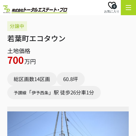
0
お気に入り
分譲中
若葉町エコタウン
土地価格
700
万円
総区画数14区画
60.8坪
「
」駅 徒歩26分車1分
予讃線
伊予西条