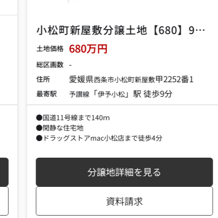
小松町新屋敷分譲土地【680】97.04坪
680万円
土地価格
-
総区画数
愛媛県
甲2252番1
住所
西条市
小松町新屋敷
「
」駅 徒歩9分
最寄駅
予讃線
伊予小松
●国道11号線まで140ｍ
●閑静な住宅地
●ドラッグストアmac小松店まで徒歩4分
分譲地詳細を見る
資料請求