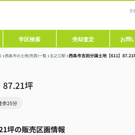
営
学区検索
売却査定
お問
西条市吉田分譲土地【611】87.21
ロ
西条市の土地(売買)一覧
玉之江駅
7.21坪
徒歩25分
.21坪の販売区画情報