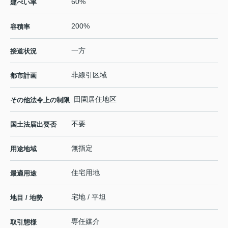
60%
建ぺい率
200%
容積率
一方
接道状況
非線引区域
都市計画
田園居住地区
その他法令上の制限
不要
国土法届出要否
無指定
用途地域
住宅用地
最適用途
宅地 / 平坦
地目 / 地勢
専任媒介
取引態様