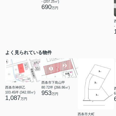
- (207.25㎡)
690
万円
-
よく見られている物件
西条市下島山甲
西条市神拝乙
80.72坪 (266.86㎡)
953
103.45坪 (342.00㎡)
6
万円
1,087
万円
西条市大町