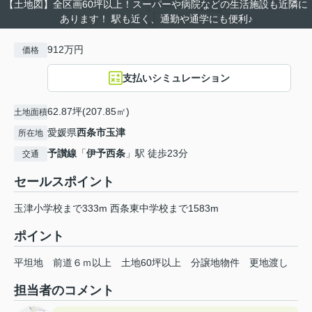
【土地図】全区画60坪以上！スーパーや病院などの生活施設も近隣に
あります！ 駅も近く、通勤や通学にも便利♪
912万円
価格
支払いシミュレーション
62.87坪(207.85㎡)
土地面積
愛媛県
西条市
玉津
所在地
予讃線
「
伊予西条
」駅 徒歩23分
交通
セールスポイント
玉津小学校まで333m 西条東中学校まで1583m
ポイント
平坦地
前道６ｍ以上
土地60坪以上
分譲地物件
更地渡し
担当者のコメント