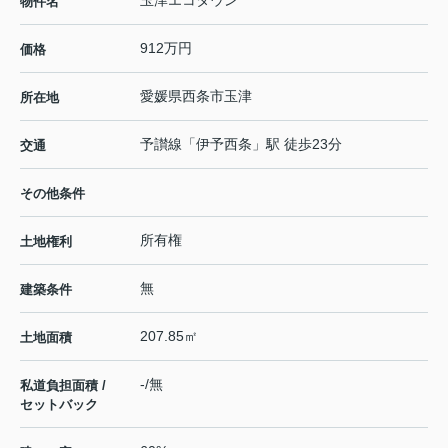
玉津エコタウン
物件名
912万円
価格
愛媛県
西条市
玉津
所在地
予讃線
「
伊予西条
」駅 徒歩23分
交通
その他条件
所有権
土地権利
無
建築条件
207.85㎡
土地面積
-/無
私道負担面積 /
セットバック