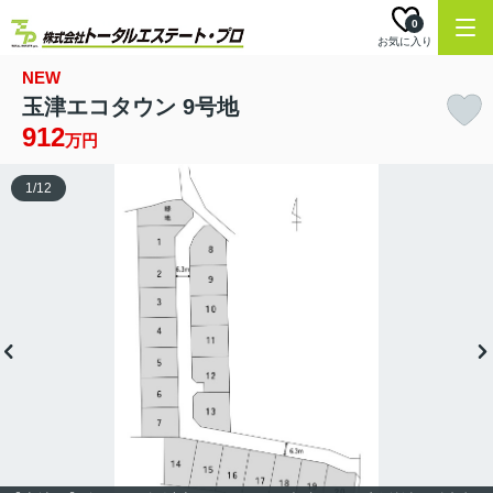
0
お気に入り
NEW
玉津エコタウン 9号地
912
万円
1
/
12