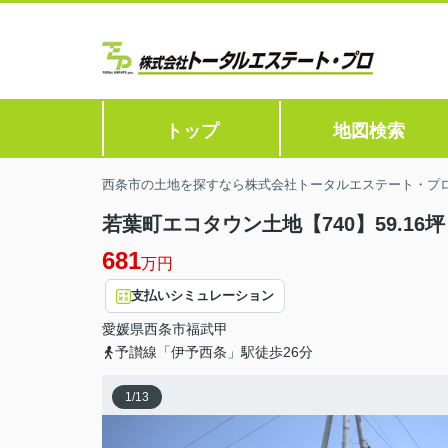
トップ
地図検索
西条市の土地を探すなら株式会社トータルエステート・プ
若葉町エコタウン土地【740】59.16坪
681
万円
支払いシミュレーション
愛媛県
西条市
福武甲
予讃線「伊予西条」駅徒歩26分
1
/
13