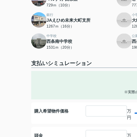
729ｍ（10分）
7
銀行
小
JAえひめ未来大町支所
大
1267ｍ（16分）
1
中学校
公
西条南中学校
西
1531ｍ（20分）
1
支払いシミュレーション
※実際
購入希望物件価格
万
円
頭金
万