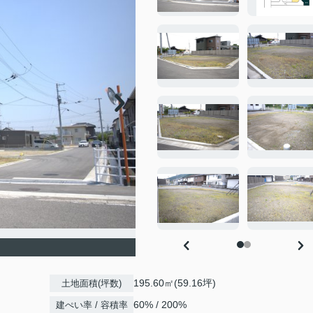
195.60㎡(59.16坪)
土地面積(坪数)
60% / 200%
建ぺい率 / 容積率