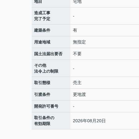
宅地
地目
造成工事
-
完了予定
有
建築条件
無指定
用途地域
不要
国土法届出要否
その他
-
法令上の制限
売主
取引態様
更地渡
引渡条件
-
開発許可番号
取引条件の
2026年08月20日
有効期限