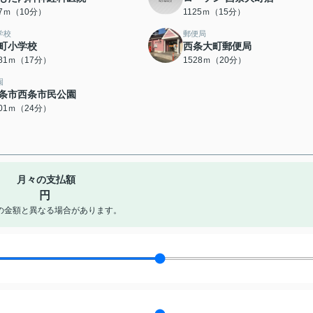
77ｍ（10分）
1125ｍ（15分）
学校
郵便局
町小学校
西条大町郵便局
281ｍ（17分）
1528ｍ（20分）
園
条市西条市民公園
901ｍ（24分）
月々の支払額
円
の金額と異なる場合があります。