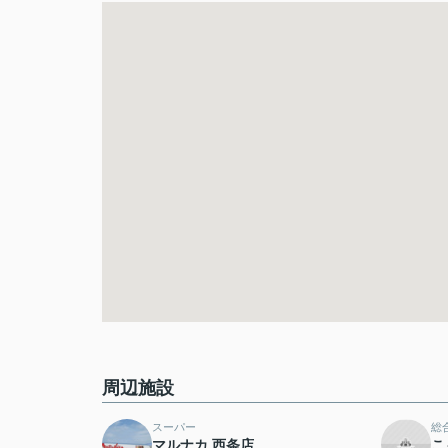
周辺施設
スーパー
総
マルナカ 西条店
こ