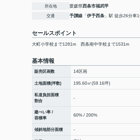
愛媛県
西条市
福武甲
所在地
予讃線
「
伊予西条
」駅 徒歩26分車
交通
セールスポイント
大町小学校まで1281m 西条南中学校まで1531m
基本情報
14区画
販売区画数
195.60㎡(59.16坪)
土地面積(坪数)
私道負担面積
-
割合
建ぺい率 /
60% / 200%
容積率
-
傾斜地部分面積