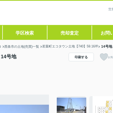
営
学区検索
売却査定
お問
若葉町エコタウン土地【740】59.16坪
14号地
ロ
西条市の土地(売買)一覧
 14号地
印刷する
お気