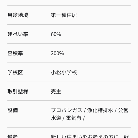
用途地域
第一種住居
建ぺい率
60%
容積率
200%
学校区
小松小学校
取引態様
売主
設備
プロパンガス / 浄化槽排水 / 公営
水道 / 電気有 /
備考
新しい住まいをお考えの方に、好