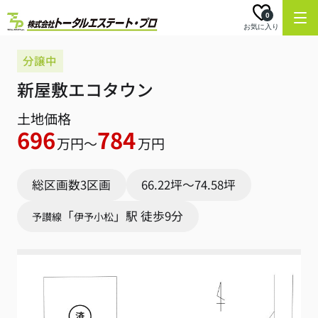
0
お気に入り
分譲中
新屋敷エコタウン
土地価格
696
784
万円～
万円
総区画数3区画
66.22坪～74.58坪
「
」駅 徒歩9分
予讃線
伊予小松