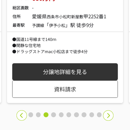
-
総区画数
愛媛県
甲2252番1
住所
西条市
小松町新屋敷
「
」駅 徒歩9分
最寄駅
予讃線
伊予小松
●国道11号線まで140ｍ
●閑静な住宅地
●ドラッグストアmac小松店まで徒歩4分
分譲地詳細を見る
資料請求