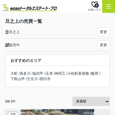
0
お気に入り
旦之上の売買一覧
旦之上
変更
販売中
変更
おすすめのエリア
大町
/
喜多川
/
福武甲
/
玉津
/
神拝乙
/
小松町新屋敷
/
飯岡
/
下島山甲
/
壬生川
/
朔日市
2
棟
2
件
売地