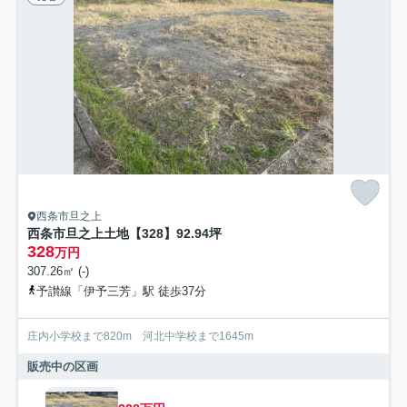
西条市旦之上
西条市旦之上土地【328】92.94坪
328
万円
307.26㎡ (-)
予讃線「伊予三芳」駅 徒歩37分
庄内小学校まで820m 河北中学校まで1645m
販売中の区画