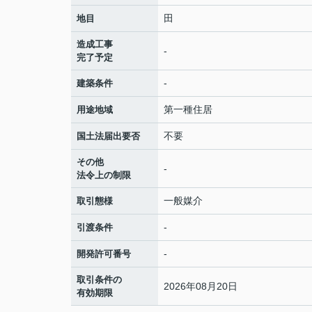
田
地目
造成工事
-
完了予定
-
建築条件
第一種住居
用途地域
不要
国土法届出要否
その他
-
法令上の制限
一般媒介
取引態様
-
引渡条件
-
開発許可番号
取引条件の
2026年08月20日
有効期限