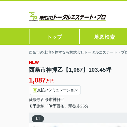
トップ
地図検索
西条市の土地を探すなら株式会社トータルエステート・プ
NEW
西条市神拝乙【1,087】103.45坪
1,087
万円
支払いシミュレーション
愛媛県
西条市
神拝乙
予讃線「伊予西条」駅徒歩25分
1
/
1