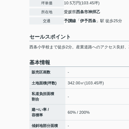
10.5万円(103.45坪)
坪単価
愛媛県
西条市
神拝乙
所在地
予讃線
「
伊予西条
」駅 徒歩25分
交通
セールスポイント
西条小学校まで徒歩2分。産業道路へのアクセス良好、車
基本情報
-
販売区画数
342.00㎡(103.45坪)
土地面積(坪数)
私道負担面積
-
割合
建ぺい率 /
60% / 200%
容積率
-
傾斜地部分面積