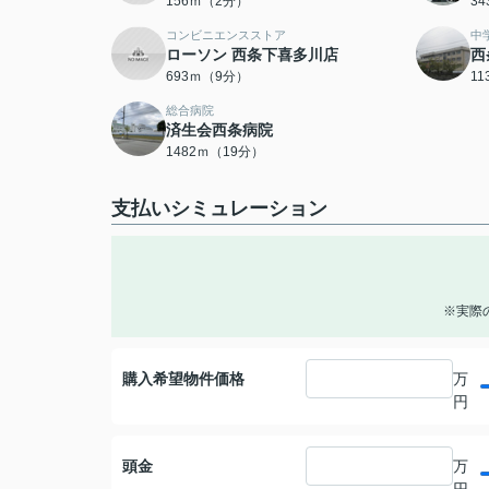
156ｍ（2分）
3
コンビニエンスストア
中
ローソン 西条下喜多川店
西
693ｍ（9分）
1
総合病院
済生会西条病院
1482ｍ（19分）
支払いシミュレーション
※実際
購入希望物件価格
万
円
頭金
万