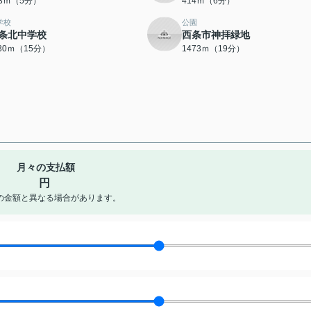
43ｍ（5分）
414ｍ（6分）
学校
公園
条北中学校
西条市神拝緑地
130ｍ（15分）
1473ｍ（19分）
月々の支払額
円
の金額と異なる場合があります。