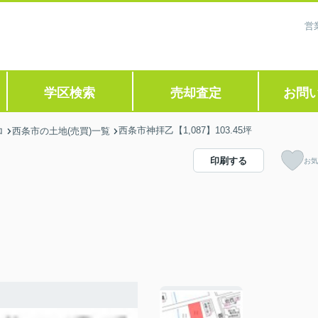
営
学区検索
売却査定
お問
西条市神拝乙【1,087】103.45坪
ロ
西条市の土地(売買)一覧
印刷する
お気