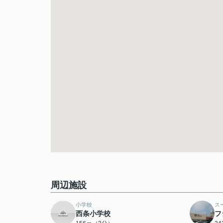
周辺施設
小学校
ス
西条小学校
フ